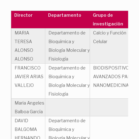
Director
Departamento
Grupo de
investigación
MARIA
Departamento de
Calcio y Función
TERESA
Bioquímica y
Celular
ALONSO
Biología Molecular y
ALONSO
Fisiología
FRANCISCO
Departamento de
BIODISPOSITIVOS
JAVIER ARIAS
Bioquímica y
AVANZADOS PARA
VALLEJO
Biología Molecular y
NANOMEDICINA
Fisiología
Maria Angeles
Balboa García
DAVID
Departamento de
BALGOMA
Bioquímica y
HERNANDO
Biología Molecular y