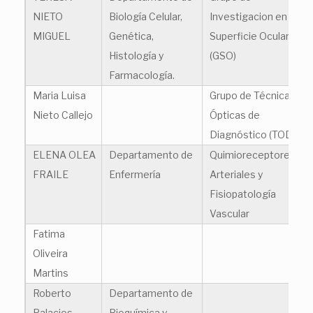
NIETO
Biología Celular,
Investigacion en
MIGUEL
Genética,
Superficie Ocular
Histología y
(GSO)
Farmacología.
Maria Luisa
Grupo de Técnicas
Nieto Callejo
Ópticas de
Diagnóstico (TOD)
ELENA OLEA
Departamento de
Quimioreceptores
FRAILE
Enfermería
Arteriales y
Fisiopatología
Vascular
Fatima
Oliveira
Martins
Roberto
Departamento de
Palacios
Bioquímica y