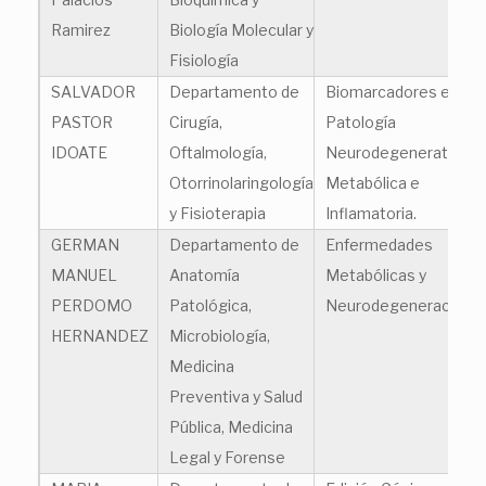
Ramirez
Biología Molecular y
Fisiología
SALVADOR
Departamento de
Biomarcadores en
PASTOR
Cirugía,
Patología
IDOATE
Oftalmología,
Neurodegenerativa,
Otorrinolaringología
Metabólica e
y Fisioterapia
Inflamatoria.
GERMAN
Departamento de
Enfermedades
MANUEL
Anatomía
Metabólicas y
PERDOMO
Patológica,
Neurodegeneración
HERNANDEZ
Microbiología,
Medicina
Preventiva y Salud
Pública, Medicina
Legal y Forense