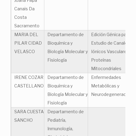
Joana Filipa
Canais Da
Costa
Sacramento
MARIA DEL
Departamento de
Edición Génica para el
PILAR CIDAD
Bioquímica y
Estudio de Canales
VELASCO
Biología Molecular y
Iónicos Vasculares y
Fisiología
Proteínas
Mitocondriales
IRENE COZAR
Departamento de
Enfermedades
CASTELLANO
Bioquímica y
Metabólicas y
Biología Molecular y
Neurodegeneración
Fisiología
SARA CUESTA
Departamento de
SANCHO
Pediatría,
Inmunología,