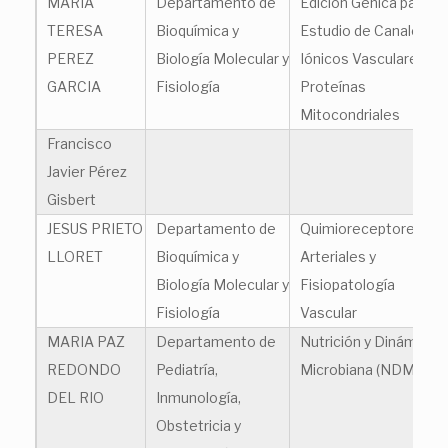
MARIA
Departamento de
Edición Génica para el
TERESA
Bioquímica y
Estudio de Canales
PEREZ
Biología Molecular y
Iónicos Vasculares y
GARCIA
Fisiología
Proteínas
Mitocondriales
Francisco
Javier Pérez
Gisbert
JESUS PRIETO
Departamento de
Quimioreceptores
LLORET
Bioquímica y
Arteriales y
Biología Molecular y
Fisiopatología
Fisiología
Vascular
MARIA PAZ
Departamento de
Nutrición y Dinámica
REDONDO
Pediatría,
Microbiana (NDM)
DEL RIO
Inmunología,
Obstetricia y