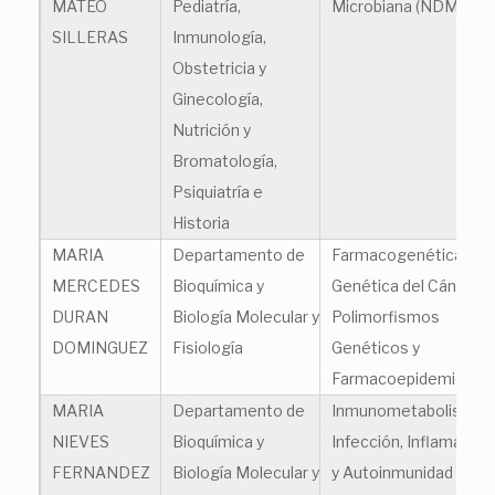
MATEO
Pediatría,
Microbiana (NDM)
SILLERAS
Inmunología,
Obstetricia y
Ginecología,
Nutrición y
Bromatología,
Psiquiatría e
Historia
MARIA
Departamento de
Farmacogenética,
MERCEDES
Bioquímica y
Genética del Cáncer,
DURAN
Biología Molecular y
Polimorfismos
DOMINGUEZ
Fisiología
Genéticos y
Farmacoepidemiologí
MARIA
Departamento de
Inmunometabolismo,
NIEVES
Bioquímica y
Infección, Inflamación
FERNANDEZ
Biología Molecular y
y Autoinmunidad