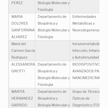
PEREZ
Biología Molecular y
Fisiología
MARIA
Departamento de
Enfermedades
DOLORES
Bioquímica y
Metabólicas y
GANFORNINA
Biología Molecular y
Neurodegeneración
ALVAREZ
Fisiología
Maria del
Inmunometabolismo,
Carmen Garcia
Infección, Inflamación
Rodriguez
y Autoinmunidad
ALESSANDRA
Departamento de
BIODISPOSITIVOS
GIROTTI
Bioquímica y
AVANZADOS PARA
Biología Molecular y
NANOMEDICINA
Fisiología
MARITA
Departamento de
Grupo de Técnicas
HERNANDEZ
Bioquímica y
Ópticas de
GARRIDO
Biología Molecular y
Diagnóstico (TOD)