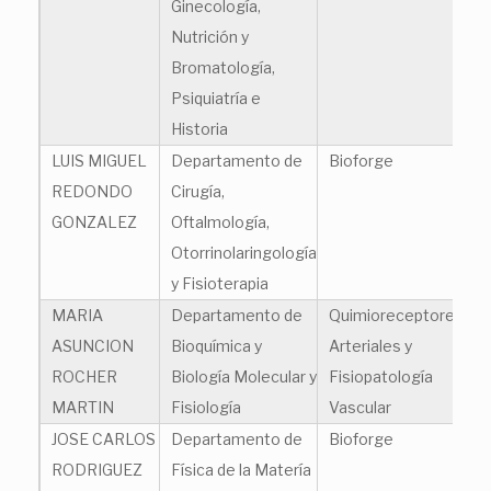
Ginecología,
Nutrición y
Bromatología,
Psiquiatría e
Historia
LUIS MIGUEL
Departamento de
Bioforge
REDONDO
Cirugía,
GONZALEZ
Oftalmología,
Otorrinolaringología
y Fisioterapia
MARIA
Departamento de
Quimioreceptores
ASUNCION
Bioquímica y
Arteriales y
ROCHER
Biología Molecular y
Fisiopatología
MARTIN
Fisiología
Vascular
JOSE CARLOS
Departamento de
Bioforge
RODRIGUEZ
Física de la Matería