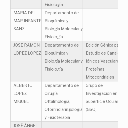
Fisiología
MARIA DEL
Departamento de
MAR INFANTE
Bioquímica y
SANZ
Biología Molecular y
Fisiología
JOSE RAMON
Departamento de
Edición Génica para el
LOPEZ LOPEZ
Bioquímica y
Estudio de Canales
Biología Molecular y
Iónicos Vasculares y
Fisiología
Proteínas
Mitocondriales
ALBERTO
Departamento de
Grupo de
LOPEZ
Cirugía,
Investigacion en
MIGUEL
Oftalmología,
Superficie Ocular
Otorrinolaringología
(GSO)
y Fisioterapia
JOSÉ ÁNGEL