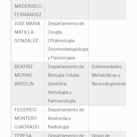
MADERUELO
FERNÁNDEZ
JOSE MARIA
Departamento de
MATILLA
Cirugía,
GONZALEZ
Oftalmología,
Otorrinolaringología
y Fisioterapia
BEATRIZ
Departamento de
Enfermedades
MERINO
Biología Celular,
Metabólicas y
ANTOLIN
Genética,
Neurodegeneración
Histología y
Farmacología.
FEDERICO
Departamento de
MONTERO
Anatomía y
CUADRADO
Radiología
TERESA
Departamento de
Grupo de