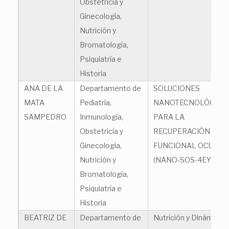
Obstetricia y
Ginecología,
Nutrición y
Bromatología,
Psiquiatría e
Historia
ANA DE LA
Departamento de
SOLUCIONES
MATA
Pediatría,
NANOTECNOLÓGICA
SAMPEDRO
Inmunología,
PARA LA
Obstetricia y
RECUPERACIÓN
Ginecología,
FUNCIONAL OCULAR
Nutrición y
(NANO-SOS-4EYE)
Bromatología,
Psiquiatría e
Historia
BEATRIZ DE
Departamento de
Nutrición y Dinámica