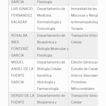
GARCIA
Fisiología
LUIS IGNACIO
Departamento de
Inmunidad de las
FERNANDEZ
Medicina,
Mucosas y Alergia: de
SALAZAR
Dermatología y
la Inmunopatología a l
Toxicología
Terapia.
ROSALBA
Departamento de
Transporte Iónico
INES
Bioquímica y
Celular
FONTERIZ
Biología Molecular y
GARCIA
Fisiología
MIGUEL
Departamento de
Edición Génica para el
ANGEL DE LA
Biología Celular,
Estudio de Canales
FUENTE
Genética,
Iónicos Vasculares y
GARCIA
Histología y
Proteínas
Farmacología.
Mitocondriales
SERGIO DE LA
Departamento de
Transporte Iónico
FUENTE
Bioquímica y
Celular