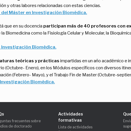
tión y otras labores relacionadas con estas ciencias.
s del Máster en Investigación Biomédica.
á que en su docencia
participan más de 40 profesores con ex
la Biomedicina como la Fisiología Celular y Molecular, la Bioquímic
 Investigación Biomédica.
aturas teóricas y prácticas
impartidas en un año académico e in
io (Octubre- Enero), en los Módulos específicos con diversos itiner
ión (Febrero- Mayo), y el Trabajo Fin de Master (Octubre-septie
Investigación Biomédica.
Qs
Actividades
Que
formativas
guntas frecuentes sobre
Enví
udios de doctorado
suge
Lista de actividades