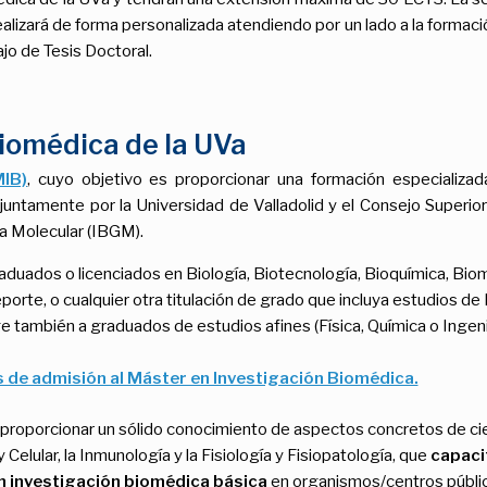
ealizará de forma personalizada atendiendo por un lado a la formación
jo de Tesis Doctoral.
iomédica de la UVa
MIB)
, cuyo objetivo es proporcionar una formación especializa
ntamente por la Universidad de Valladolid y el Consejo Superior
ca Molecular (IBGM).
uados o licenciados en Biología, Biotecnología, Bioquímica, Biome
Deporte, o cualquier otra titulación de grado que incluya estudios d
 también a graduados de estudios afines (Física, Química o Ingenier
os de admisión al Máster en Investigación Biomédica.
proporcionar un sólido conocimiento de aspectos concretos de cie
 Celular, la Inmunología y la Fisiología y Fisiopatología, que
capacit
en investigación biomédica básica
en organismos/centros público