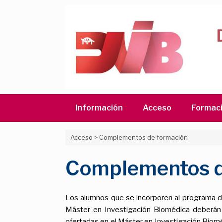
Saltar
al
contenido
Información
Acceso
Formac
Acceso
>
Complementos de formación
Complementos d
Los alumnos que se incorporen al programa d
Máster en Investigación Biomédica deberán
ofertadas en el Máster en Investigación Bio